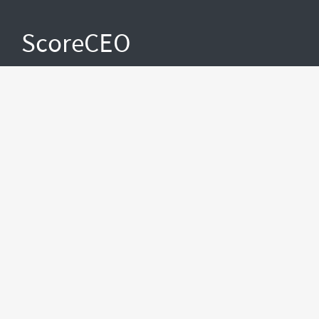
ScoreCEO